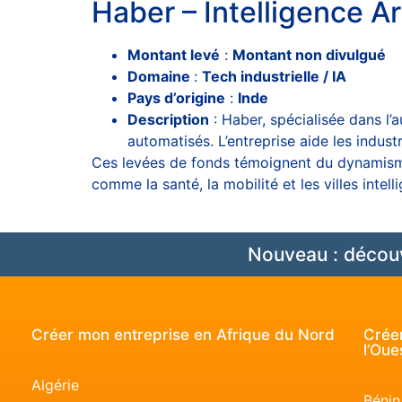
Haber – Intelligence Ar
Montant levé
:
Montant non divulgué
Domaine
:
Tech industrielle / IA
Pays d’origine
:
Inde
Description
: Haber, spécialisée dans l’a
automatisés. L’entreprise aide les indust
Ces levées de fonds témoignent du dynamisme
comme la santé, la mobilité et les villes intell
Nouveau : découv
Créer mon entreprise en Afrique du Nord
Créer
l’Oue
Algérie
Bénin