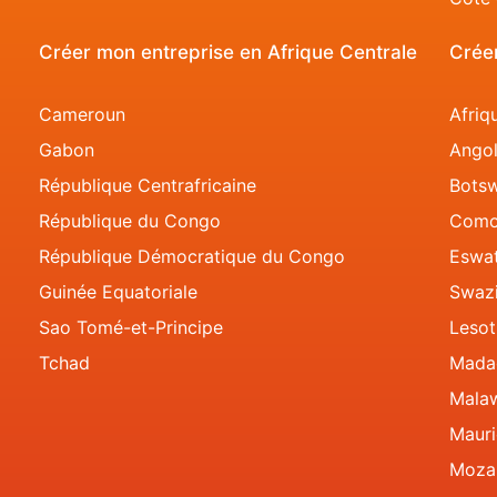
Créer mon entreprise en Afrique Centrale
Créer
Cameroun
Afriq
Gabon
Ango
République Centrafricaine
Bots
République du Congo
Como
République Démocratique du Congo
Eswat
Guinée Equatoriale
Swazi
Sao Tomé-et-Principe
Leso
Tchad
Mada
Mala
Mauri
Moza