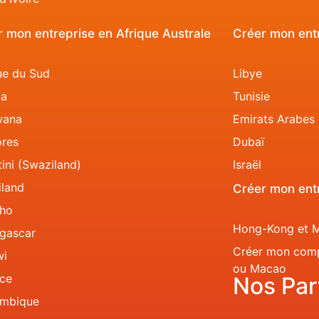
 mon entreprise en Afrique Australe
Créer mon ent
ue du Sud
Libye
la
Tunisie
wana
Emirats Arabes 
res
Dubaï
ini (Swaziland)
Israël
land
Créer mon entr
tho
Hong-Kong et 
gascar
Créer mon com
wi
ou Macao
ce
Nos Par
mbique