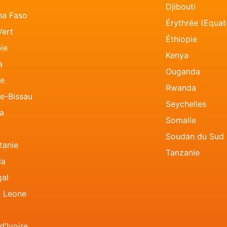
Djibouti
na Faso
Érythrée (Equat
Vert
Éthiopie
ie
Kenya
a
Ouganda
ée
Rwanda
e-Bissau
Seychelles
ia
Somalie
Soudan du Sud
tanie
Tanzanie
ia
al
a Leone
d'Ivoire