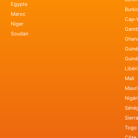
Egypte
Burki
Maroc
Cap-
Niger
Gamb
Soudan
Ghan
Guin
Guiné
Libér
Mali
Mauri
Nigér
Sénég
Sierr
Togo
Côte 