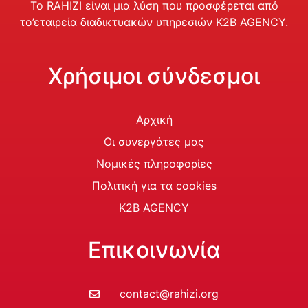
Το RAHIZI είναι μια λύση που προσφέρεται από
το’
εταιρεία διαδικτυακών υπηρεσιών K2B AGENCY.
Χρήσιμοι σύνδεσμοι
Αρχική
Οι συνεργάτες μας
Νομικές πληροφορίες
Πολιτική για τα cookies
K2B AGENCY
Επικοινωνία
contact@rahizi.org