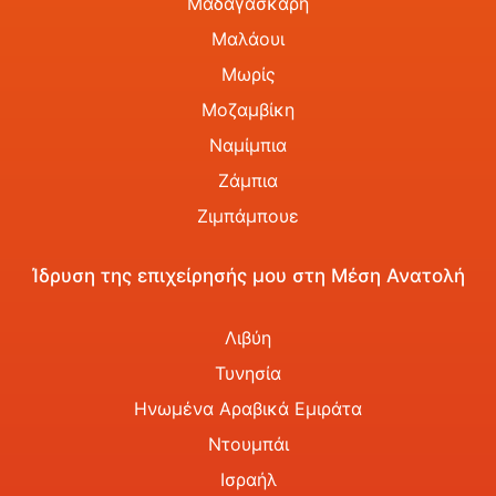
Μαδαγασκάρη
Μαλάουι
Μωρίς
Μοζαμβίκη
Ναμίμπια
Ζάμπια
Ζιμπάμπουε
Ίδρυση της επιχείρησής μου στη Μέση Ανατολή
Λιβύη
Τυνησία
Ηνωμένα Αραβικά Εμιράτα
Ντουμπάι
Ισραήλ