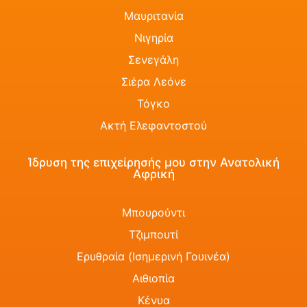
Μαυριτανία
Νιγηρία
Σενεγάλη
Σιέρα Λεόνε
Τόγκο
Ακτή Ελεφαντοστού
Ίδρυση της επιχείρησής μου στην Ανατολική
Αφρική
Μπουρούντι
Τζιμπουτί
Ερυθραία (Ισημερινή Γουινέα)
Αιθιοπία
Κένυα