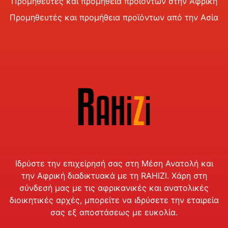
Προμηθευτές και προμήθεια προϊόντων στην Αφρική
Προμηθευτές και προμήθεια προϊόντων από την Ασία
Ιδρύστε την επιχείρησή σας στη Μέση Ανατολή και
την Αφρική διαδικτυακά με τη RAHIZI. Χάρη στη
σύνδεσή μας με τις αφρικανικές και ανατολικές
διοικητικές αρχές, μπορείτε να ιδρύσετε την εταιρεία
σας εξ αποστάσεως με ευκολία.