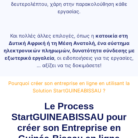
δευτερολέπτου, χάρη στην παρακολούθηση κάθε
εργασίας.
Και πολλές άλλες επιλογές, όπως η
κατοικία στη
Δυτική Αφρική ή τη Μέση Ανατολή, ένα σύστημα
ηλεκτρονικών πληρωμών, δυνατότητα σύνδεσης με
εξωτερικά εργαλεία
, οι ειδοποιήσεις για τις εργασίες,
… αξίζει να τις δοκιμάσετε!
Pourquoi créer son entreprise en ligne en utilisant la
Solution StartGUINEABISSAU ?
Le Process
StartGUINEABISSAU pour
créer son Entreprise en