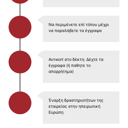
Να περιμένετε επί τόπου μέχρι
να παραλάβετε τα έγγραφα
Αντwort στο δέκτη: Δέχτε τα
έγγραφα (ή παθητε το
απορρήτημα)
Έναρξη δραστηριοτήτων της
εταιρείας στην ηπειρωτική
Ευρώπη