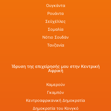
Ουγκάντα
Ρουάντα
Σεϋχέλλες
Σομαλία
Νότιο Σουδάν
Τανζανία
Ίδρυση της επιχείρησής μου στην Κεντρική
Αφρική
Καμερούν
Γκαμπόν
Κεντροαφρικανική Δημοκρατία
Δημοκρατία του Κονγκό