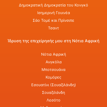
Δημοκρατική Δημοκρατία του Κονγκό
Ισημερινή Γουινέα
Σάο Τομέ και Πρίνσιπε
Τσαντ
Ίδρυση της επιχείρησής μου στη Νότια Αφρική
Νότια Αφρική
Ανγκόλα
Μποτσουάνα
Κομόρες
Εσουατίνι (Σουαζιλάνδη)
Σουαζιλάνδη
Λεσότο