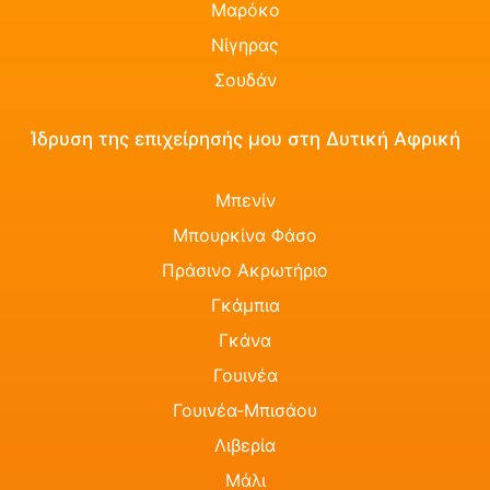
Μαρόκο
Νίγηρας
Σουδάν
Ίδρυση της επιχείρησής μου στη Δυτική Αφρική
Μπενίν
Μπουρκίνα Φάσο
Πράσινο Ακρωτήριο
Γκάμπια
Γκάνα
Γουινέα
Γουινέα-Μπισάου
Λιβερία
Μάλι