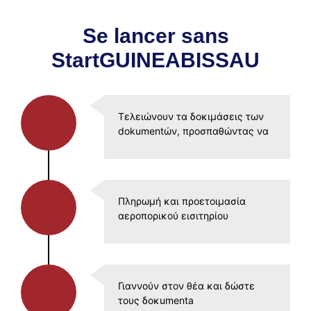
Se lancer sans
StartGUINEABISSAU
Τελειώνουν τα δοκιμάσεις των
dokumentών, προσπαθώντας να
Πληρωμή και προετοιμασία
αεροπορικού εισιτηρίου
Γιαννούν στον θέα και δώστε
τους δοκumenta