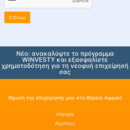
Νέο: ανακαλύψτε το πρόγραμμα
WINVESTY και εξασφαλίστε
χρηματοδότηση για τη νεοφυή επιχείρησή
σας
Ίδρυση της επιχείρησής μου στη Βόρεια Αφρική
Αλγερία
Αίγυπτος