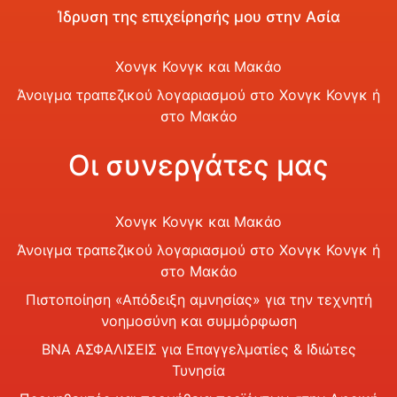
Ίδρυση της επιχείρησής μου στην Ασία
Χονγκ Κονγκ και Μακάο
Άνοιγμα τραπεζικού λογαριασμού στο Χονγκ Κονγκ ή
στο Μακάο
Οι συνεργάτες μας
Χονγκ Κονγκ και Μακάο
Άνοιγμα τραπεζικού λογαριασμού στο Χονγκ Κονγκ ή
στο Μακάο
Πιστοποίηση «Απόδειξη αμνησίας» για την τεχνητή
νοημοσύνη και συμμόρφωση
BNA ΑΣΦΑΛΙΣΕΙΣ για Επαγγελματίες & Ιδιώτες
Τυνησία