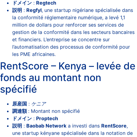
ドメイン
:
Regtech
説明
:
Regfyl
, une startup nigériane spécialisée dans
la conformité réglementaire numérique, a levé 1,1
million de dollars pour renforcer ses services de
gestion de la conformité dans les secteurs bancaires
et financiers. L’entreprise se concentre sur
l’automatisation des processus de conformité pour
les PME africaines.
RentScore – Kenya – levée de
fonds au montant non
spécifié
原産国
:
ケニア
調達額
: Montant non spécifié
ドメイン
:
Proptech
説明
:
Baobab Network
a investi dans
RentScore
,
une startup kényane spécialisée dans la notation de