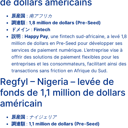
de dollars américains
原産国
:
南アフリカ
調達額
:
1,8 million de dollars (Pre-Seed)
ドメイン
:
Fintech
説明
:
Happy Pay
, une fintech sud-africaine, a levé 1,8
million de dollars en Pre-Seed pour développer ses
services de paiement numérique. L’entreprise vise à
offrir des solutions de paiement flexibles pour les
entreprises et les consommateurs, facilitant ainsi des
transactions sans friction en Afrique du Sud.
Regfyl – Nigeria – levée de
fonds de 1,1 million de dollars
américain
原産国
:
ナイジェリア
調達額
:
1,1 million de dollars (Pre-Seed)