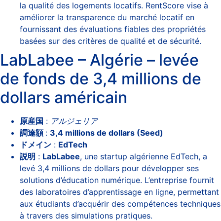
la qualité des logements locatifs. RentScore vise à
améliorer la transparence du marché locatif en
fournissant des évaluations fiables des propriétés
basées sur des critères de qualité et de sécurité.
LabLabee – Algérie – levée
de fonds de 3,4 millions de
dollars américain
原産国
:
アルジェリア
調達額
:
3,4 millions de dollars (Seed)
ドメイン
:
EdTech
説明
:
LabLabee
, une startup algérienne EdTech, a
levé 3,4 millions de dollars pour développer ses
solutions d’éducation numérique. L’entreprise fournit
des laboratoires d’apprentissage en ligne, permettant
aux étudiants d’acquérir des compétences techniques
à travers des simulations pratiques.