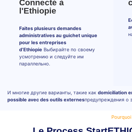
Connecté à
l'Ethiopie
E
a
Faites plusieurs demandes
н
administratives au guichet unique
pour les entreprises
d’Ethiopie
Выбирайте по своему
усмотрению и следуйте им
параллельно.
И многие другие варианты, такие как
domiciliation 
possible avec des outils externes
предупреждения о з
Pourquoi 
Le Process StartETHIO