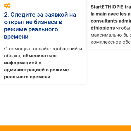
StartETHIOPIE tra
la main avec les a
2. Следите за заявкой на
consultants admin
открытие бизнеса в
éthiopiens
чтобы
режиме реального
максимально бы
времени
комплексное обс
С помощью онлайн-сообщений и
облака,
обмениваться
информацией с
администрацией в режиме
реального времени.