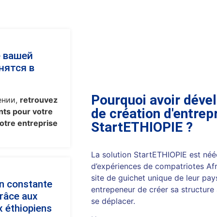
е вашей
нятся в
Pourquoi avoir dével
ении,
retrouvez
de création d'entrep
ts pour votre
otre entreprise
StartETHIOPIE ?
La solution StartETHIOPIE est néé
d’expériences de compatriotes Afr
site de guichet unique de leur pays
en constante
entrepeneur de créer sa structure à 
râce aux
se déplacer.
x éthiopiens