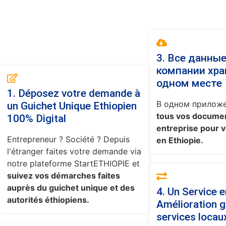
3. Все данны
компании хра
одном месте
1. Déposez votre demande à
В одном прилож
un Guichet Unique Ethiopien
tous vos documen
100% Digital
entreprise pour v
Entrepreneur ? Société ? Depuis
en Ethiopie.
l'étranger faites votre demande via
notre plateforme StartETHIOPIE et
suivez vos démarches faites
auprès du guichet unique et des
4. Un Service 
autorités éthiopiens.
Amélioration g
services locau