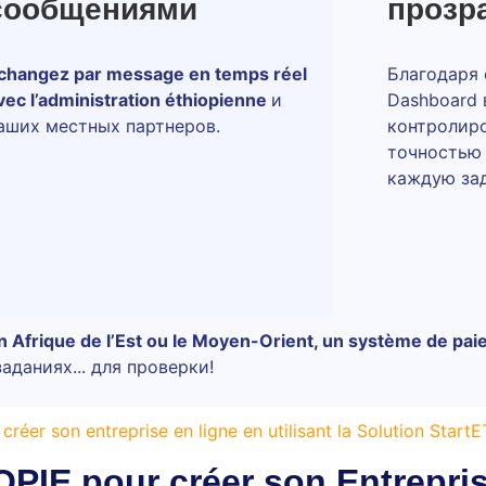
сообщениями
прозр
changez par message en temps réel
Благодаря
vec l’administration éthiopienne
и
Dashboard
аших местных партнеров.
контролиро
точностью 
каждую зад
en Afrique de l’Est ou le Moyen-Orient, un système de pai
аданиях... для проверки!
créer son entreprise en ligne en utilisant la Solution Start
PIE pour créer son Entrepris