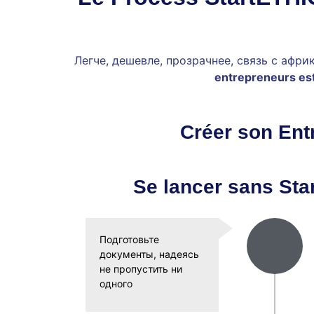
Легче, дешевле, прозрачнее, связь с афр
entrepreneurs est-
Créer son Ent
Se lancer sans St
Подготовьте
документы, надеясь
не пропустить ни
одного