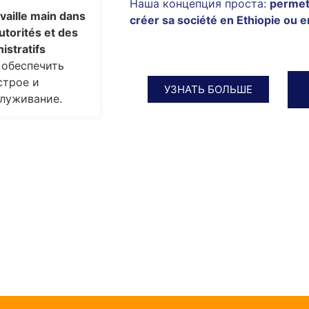
Наша концепция проста:
permet
vaille main dans
créer sa société en Ethiopie ou en
utorités et des
istratifs
 обеспечить
строе и
УЗНАТЬ БОЛЬШЕ
луживание.