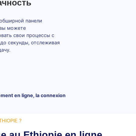
ачность
 обширной панели
 вы можете
вать свои процессы с
до секунды, отслеживая
ачу.
ement en ligne, la connexion
ETHIOPIE ?
e au Ethiopie en ligne