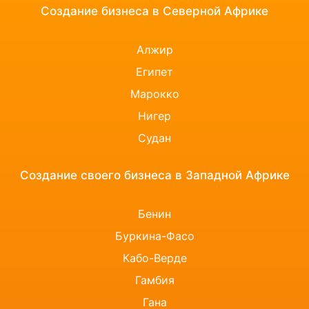
Создание бизнеса в Северной Африке
Алжир
Египет
Марокко
Нигер
Судан
Создание своего бизнеса в Западной Африке
Бенин
Буркина-Фасо
Кабо-Верде
Гамбия
Гана