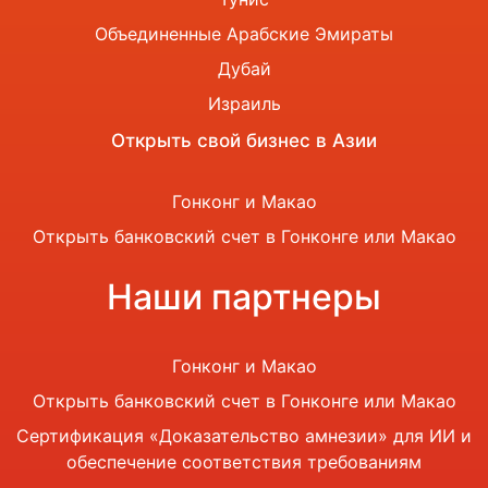
Объединенные Арабские Эмираты
Дубай
Израиль
Открыть свой бизнес в Азии
Гонконг и Макао
Открыть банковский счет в Гонконге или Макао
Наши партнеры
Гонконг и Макао
Открыть банковский счет в Гонконге или Макао
Сертификация «Доказательство амнезии» для ИИ и
обеспечение соответствия требованиям