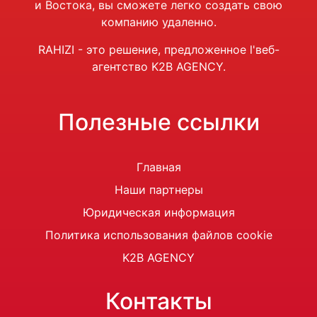
и Востока, вы сможете легко создать свою
компанию удаленно.
RAHIZI - это решение, предложенное
l'
веб-
агентство K2B AGENCY.
Полезные ссылки
Главная
Наши партнеры
Юридическая информация
Политика использования файлов cookie
K2B AGENCY
Контакты