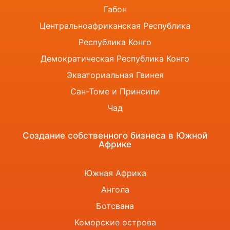
Габон
Центральноафриканская Республика
Республика Конго
Демократическая Республика Конго
Экваториальная Гвинея
Сан-Томе и Принсипи
Чад
Создание собственного бизнеса в Южной
Африке
Южная Африка
Ангола
Ботсвана
Коморские острова