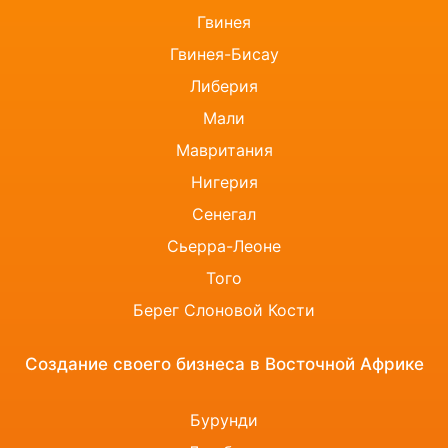
Гвинея
Гвинея-Бисау
Либерия
Мали
Мавритания
Нигерия
Сенегал
Сьерра-Леоне
Того
Берег Слоновой Кости
Создание своего бизнеса в Восточной Африке
Бурунди