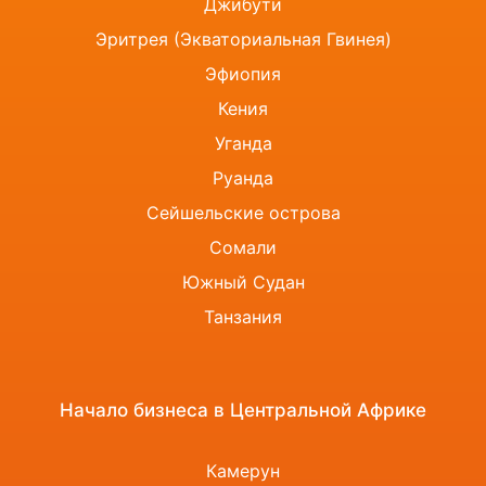
Джибути
Эритрея (Экваториальная Гвинея)
Эфиопия
Кения
Уганда
Руанда
Сейшельские острова
Сомали
Южный Судан
Танзания
Начало бизнеса в Центральной Африке
Камерун