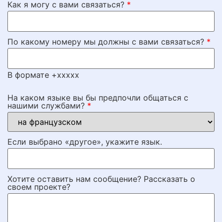
Как я могу с вами связаться?
*
По какому номеру мы должны с вами связаться?
*
В формате +xxxxx
На каком языке вы бы предпочли общаться с
нашими службами?
*
Если выбрано «другое», укажите язык.
Хотите оставить нам сообщение? Рассказать о
своем проекте?