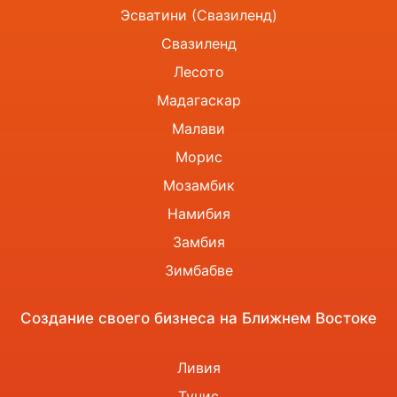
Эсватини (Свазиленд)
Свазиленд
Лесото
Мадагаскар
Малави
Морис
Мозамбик
Намибия
Замбия
Зимбабве
Создание своего бизнеса на Ближнем Востоке
Ливия
Тунис