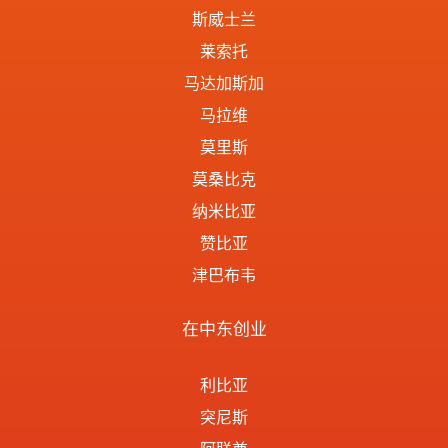
斯威士兰
莱索托
马达加斯加
马拉维
莫里斯
莫桑比克
纳米比亚
赞比亚
津巴布韦
在中东创业
利比亚
突尼斯