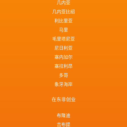
几内亚
几内亚比绍
利比里亚
马里
毛里塔尼亚
尼日利亚
塞内加尔
塞拉利昂
多哥
象牙海岸
在东非创业
布隆迪
吉布提