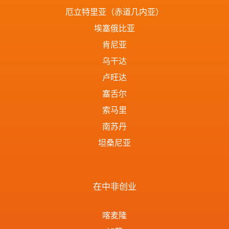
厄立特里亚（赤道几内亚）
埃塞俄比亚
肯尼亚
乌干达
卢旺达
塞舌尔
索马里
南苏丹
坦桑尼亚
在中非创业
喀麦隆