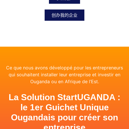
创办我的企业
Ce que nous avons développé pour les entrepreneurs
qui souhaitent installer leur entreprise et investir en
Ouganda ou en Afrique de l’Est.
La Solution StartUGANDA :
le 1er Guichet Unique
Ougandais pour créer son
entreprise