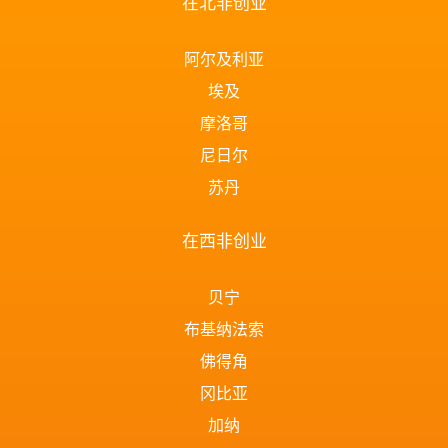
在北非创业
阿尔及利亚
埃及
摩洛哥
尼日尔
苏丹
在西非创业
贝宁
布基纳法索
佛得角
冈比亚
加纳