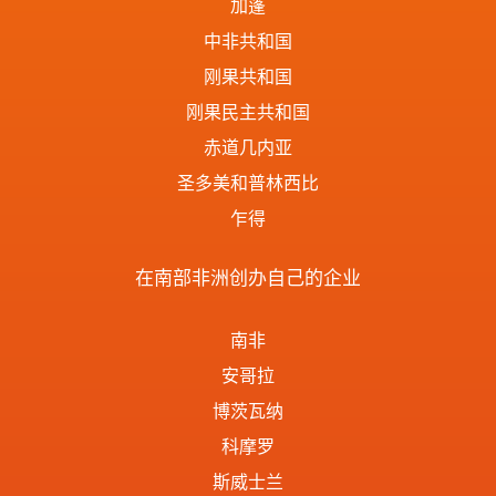
加蓬
中非共和国
刚果共和国
刚果民主共和国
赤道几内亚
圣多美和普林西比
乍得
在南部非洲创办自己的企业
南非
安哥拉
博茨瓦纳
科摩罗
斯威士兰