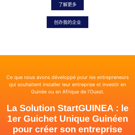
了解更多
创办我的企业
Ce que nous avons développé pour les entrepreneurs
qui souhaitent installer leur entreprise et investir en
Guinée ou en Afrique de l’Ouest.
La Solution StartGUINEA : le
1er Guichet Unique Guinéen
pour créer son entreprise