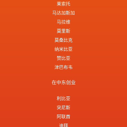
莱索托
马达加斯加
马拉维
莫里斯
莫桑比克
纳米比亚
赞比亚
津巴布韦
在中东创业
利比亚
突尼斯
阿联酋
迪拜