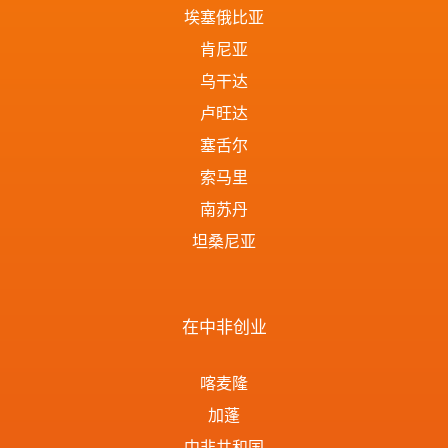
埃塞俄比亚
肯尼亚
乌干达
卢旺达
塞舌尔
索马里
南苏丹
坦桑尼亚
在中非创业
喀麦隆
加蓬
中非共和国