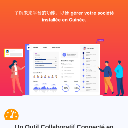
了解未来平台的功能，以便
gérer votre société
installée en Guinée.
Un Outil Collaboratif Connecté en