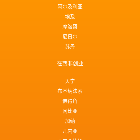
阿尔及利亚
埃及
摩洛哥
尼日尔
苏丹
在西非创业
贝宁
布基纳法索
佛得角
冈比亚
加纳
几内亚