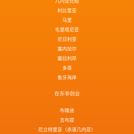
几内亚比绍
利比里亚
马里
毛里塔尼亚
尼日利亚
塞内加尔
塞拉利昂
多哥
象牙海岸
在东非创业
布隆迪
吉布提
厄立特里亚（赤道几内亚）