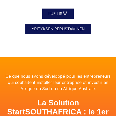
LUE LISÄÄ
YRITYKSEN PERUSTAMINEN
Ce que nous avons développé pour les entrepreneurs
qui souhaitent installer leur entreprise et investir en
Afrique du Sud ou en Afrique Australe.
La Solution
StartSOUTHAFRICA : le 1er