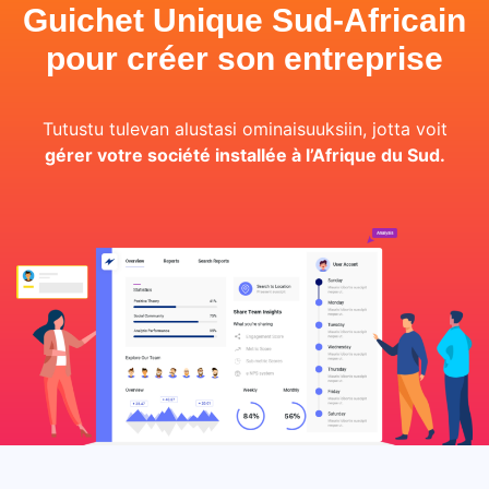
Guichet Unique Sud-Africain
pour créer son entreprise
Tutustu tulevan alustasi ominaisuuksiin, jotta voit
gérer votre société installée à l’Afrique du Sud.