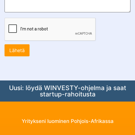
Uusi: löydä WINVESTY-ohjelma ja saat
startup-rahoitusta
Yritykseni luominen Pohjois-Afrikassa