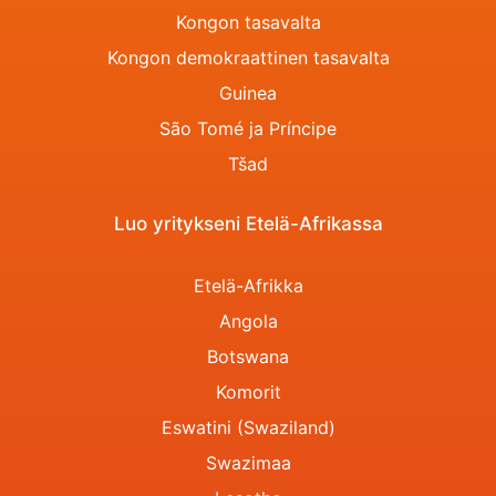
Kongon tasavalta
Kongon demokraattinen tasavalta
Guinea
São Tomé ja Príncipe
Tšad
Luo yritykseni Etelä-Afrikassa
Etelä-Afrikka
Angola
Botswana
Komorit
Eswatini (Swaziland)
Swazimaa