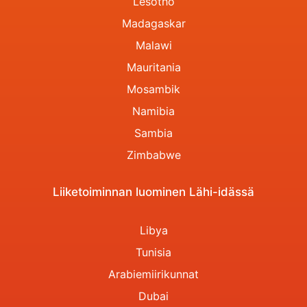
Lesotho
Madagaskar
Malawi
Mauritania
Mosambik
Namibia
Sambia
Zimbabwe
Liiketoiminnan luominen Lähi-idässä
Libya
Tunisia
Arabiemiirikunnat
Dubai